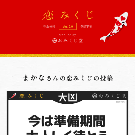
恋
完全無料
登録不要
Ver. 2.0
produce by
まかな
さんの
恋みくじの投稿