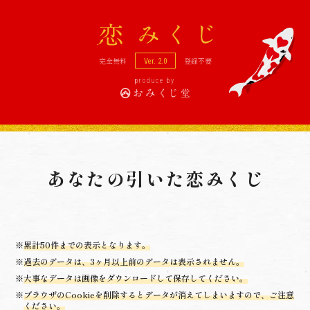
恋
完全無料
登録不要
Ver. 2.0
produce by
あなたの引いた恋みくじ
※
累計50件までの表示となります。
※
過去のデータは、3ヶ月以上前のデータは表示されません。
※
大事なデータは画像をダウンロードして保存してください。
※
ブラウザのCookieを削除するとデータが消えてしまいますので、ご注意
ください。