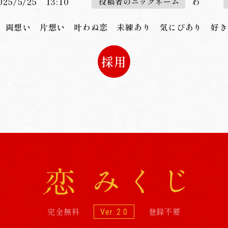
025/5/25 13:10
わ
投稿者のニックネーム
両想い
片想い
叶わぬ恋
未練あり
気にぴあり
好き
採用
完全無料
登録不要
Ver. 2.0