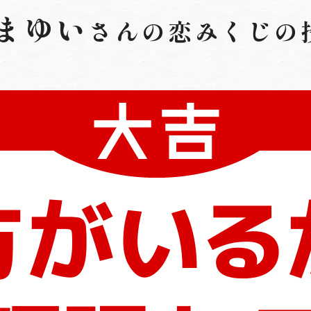
まゆい
さんの
恋みくじの