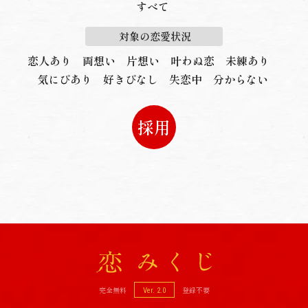
すべて
対象の恋愛状況
恋人あり
両想い
片想い
叶わぬ恋
未練あり
気にぴあり
好きぴなし
失恋中
分からない
採用
完全無料
登録不要
Ver. 2.0