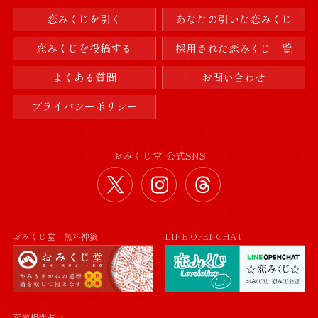
恋みくじを引く
あなたの引いた恋みくじ
恋みくじを投稿する
採用された恋みくじ一覧
よくある質問
お問い合わせ
プライバシーポリシー
おみくじ堂 公式SNS
おみくじ堂 公式Twitter
おみくじ堂 公式Instag
おみくじ堂 公式
おみくじ堂 無料神籤
LINE OPENCHAT
恋愛相性占い