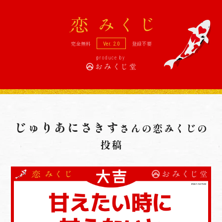
恋
完全無料
登録不要
Ver. 2.0
produce by
じゅりあにさきす
さんの
恋みくじの
投稿