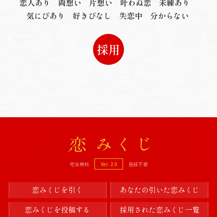
恋人あり
両想い
片想い
叶わぬ恋
未練あり
気にぴあり
好きぴなし
失恋中
分からない
採用
完全無料
登録不要
Ver. 2.0
恋みくじを引く
あなたの引いた恋みくじ
恋みくじを投稿する
採用された恋みくじ一覧