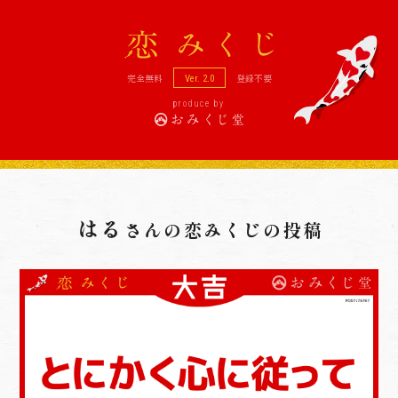
恋
完全無料
登録不要
Ver. 2.0
produce by
はる
さんの
恋みくじの投稿