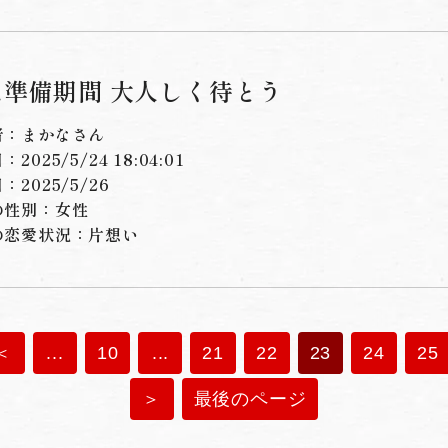
は準備期間 大人しく待とう
者：まかなさん
2025/5/24 18:04:01
：2025/5/26
の性別：女性
の恋愛状況：
片想い
＜
...
10
...
21
22
23
24
25
＞
最後のページ