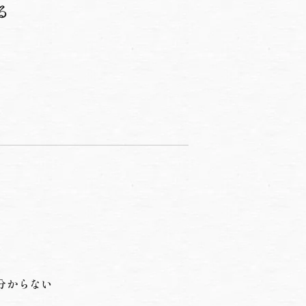
る
分からない