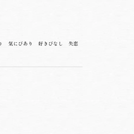
り
気にぴあり
好きぴなし
失恋