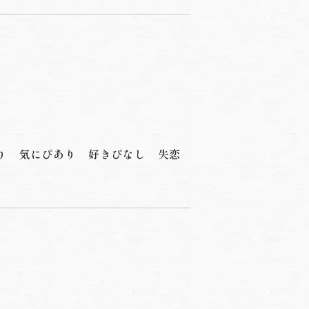
り
気にぴあり
好きぴなし
失恋