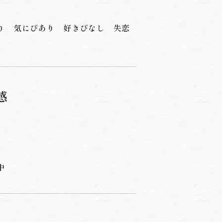
り
気にぴあり
好きぴなし
失恋
感
中