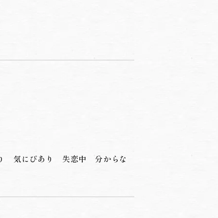
り
気にぴあり
失恋中
分からな