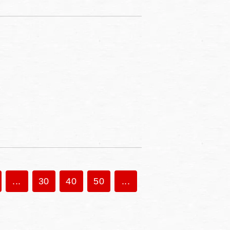
...
30
40
50
...