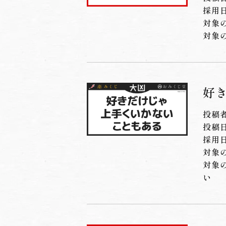
採用日
対象
対象
好き
投稿
投稿日：
採用日
対象
対象
い