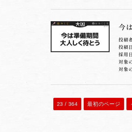
今
投稿
投稿日：
採用日
対象
対象
23 / 364
最初のページ