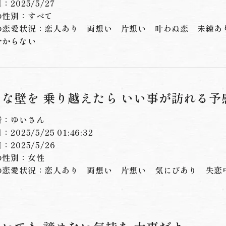
：2025/5/27
の性別：すべて
の恋愛状況：
恋人あり
両想い
片想い
叶わぬ恋
未練あ
分からない
きな壁を 乗り越えたら いい事が訪れる予
者：ゆいさん
2025/5/25 01:46:32
：2025/5/26
の性別：女性
の恋愛状況：
恋人あり
両想い
片想い
気にぴあり
失恋