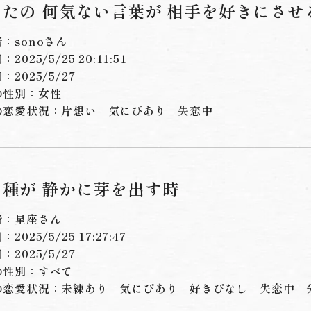
なたの 何気ない言葉が 相手を好きにさせ
：sonoさん
2025/5/25 20:11:51
：2025/5/27
の性別：女性
の恋愛状況：
片想い
気にぴあり
失恋中
の種が 静かに芽を出す時
者：星座さん
2025/5/25 17:27:47
：2025/5/27
の性別：すべて
の恋愛状況：
未練あり
気にぴあり
好きぴなし
失恋中